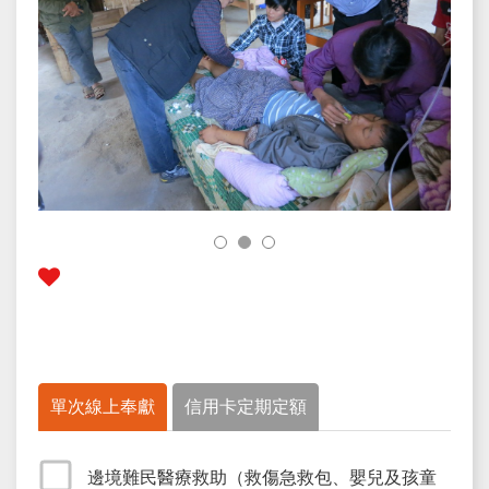
單次線上奉獻
信用卡定期定額
邊境難民醫療救助（救傷急救包、嬰兒及孩童