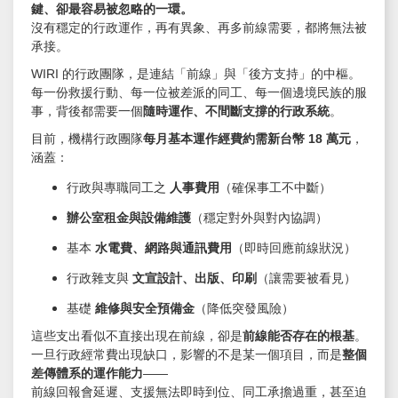
鍵、卻最容易被忽略的一環。
沒有穩定的行政運作，再有異象、再多前線需要，都將無法被
承接。
WIRI 的行政團隊，是連結「前線」與「後方支持」的中樞。
每一份救援行動、每一位被差派的同工、每一個邊境民族的服
事，背後都需要一個
隨時運作、不間斷支撐的行政系統
。
目前，機構行政團隊
每月基本運作經費約需新台幣 18 萬元
，
涵蓋：
行政與專職同工之
人事費用
（確保事工不中斷）
辦公室租金與設備維護
（穩定對外與對內協調）
基本
水電費、網路與通訊費用
（即時回應前線狀況）
行政雜支與
文宣設計、出版、印刷
（讓需要被看見）
基礎
維修與安全預備金
（降低突發風險）
這些支出看似不直接出現在前線，卻是
前線能否存在的根基
。
一旦行政經常費出現缺口，影響的不是某一個項目，而是
整個
差傳體系的運作能力
——
前線回報會延遲、支援無法即時到位、同工承擔過重，甚至迫