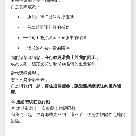
不是抽象地支持一個機構，
而是實際成為：
一通能即時打出的救援電話
一份準時送達前線的補給
一位同工能持續留下來服事的保障
一個民族不被中斷的陪伴
我們誠摯邀請您，
在行政經常費上與我們同工
，
成為長期、穩定支持少數民族差傳的重要夥伴。
當您選擇參與，
您不只是奉獻金錢，
而是與我們一起，
撐住這個使命，讓愛能持續被送到世界邊
境。
🙏
邀請您現在就行動
📌 定期奉獻｜一次奉獻｜代禱同行
和我們一起，成為那些走不開、退不了、仍需要被陪伴之地的
後盾。